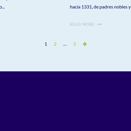
...
hacia 1331, de padres nobles y c
READ MORE
Page
Page
Page
Next
1
2
…
5
Page