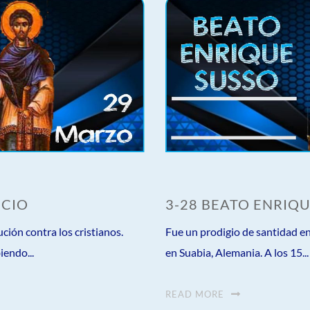
ICIO
3-28 BEATO ENRIQ
ción contra los cristianos.
Fue un prodigio de santidad 
iendo...
en Suabia, Alemania. A los 15...
READ MORE