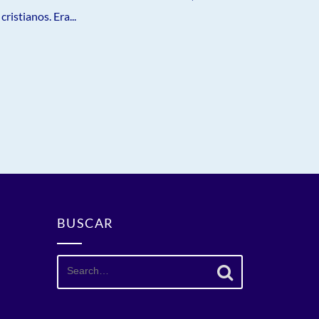
ristianos. Era...
BUSCAR
Search
for: