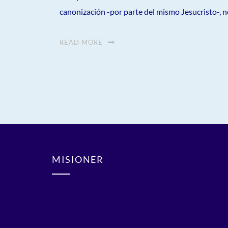
canonización -por parte del mismo Jesucristo-, no
READ MORE
Paginación
de
entradas
MISIONER