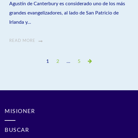
Agustín de Canterbury es considerado uno de los más
grandes evangelizadores, al lado de San Patricio de
Irlanda y...
READ MORE
Paginación
Page
Page
Page
Next
1
2
…
5
de
Page
entradas
MISIONER
BUSCAR