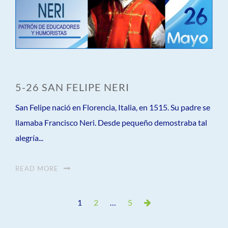
5-26 SAN FELIPE NERI
San Felipe nació en Florencia, Italia, en 1515. Su padre se
llamaba Francisco Neri. Desde pequeño demostraba tal
alegría...
READ MORE
Paginación
Page
Page
Page
Next
1
2
…
5
de
Page