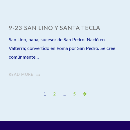
9-23 SAN LINO Y SANTA TECLA
San Lino, papa, sucesor de San Pedro. Nació en
Valterra; convertido en Roma por San Pedro. Se cree
comúnmente...
READ MORE
Paginación
Page
Page
Page
Next
1
2
…
5
de
Page
entradas