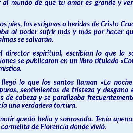
r al mundo de que tu amor es grande y ve
os pies, los estigmas o heridas de Cristo Cr
maba al poder sufrir más y más por hacer 
almas se salvarán.
l director espiritual, escribían lo que la
iones se publicaron en un libro titulado «Co
mística.
e llegó lo que los santos llaman «La noch
uras, sentimientos de tristeza y desgano es
res de cabeza y se paralizaba frecuentemente.
cía una verdadera tortura.
morir quedó bella y sonrosada. Tenía apena
 carmelita de Florencia donde vivió.