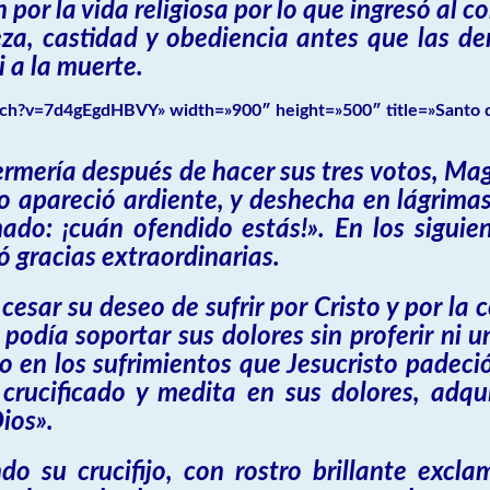
por la vida religiosa por lo que ingresó al c
za, castidad y obediencia antes que las de
 a la muerte.
ch?v=7d4gEgdHBVY» width=»900″ height=»500″ title=»Santo d
rmería después de hacer sus tres votos, Ma
o apareció ardiente, y deshecha en lágrima
ado: ¡cuán ofendido estás!». En los siguie
ó gracias extraordinarias.
cesar su deseo de sufrir por Cristo y por la 
podía soportar sus dolores sin proferir ni u
 en los sufrimientos que Jesucristo padeció
crucificado y medita en sus dolores, adqui
ios».
do su crucifijo, con rostro brillante exc