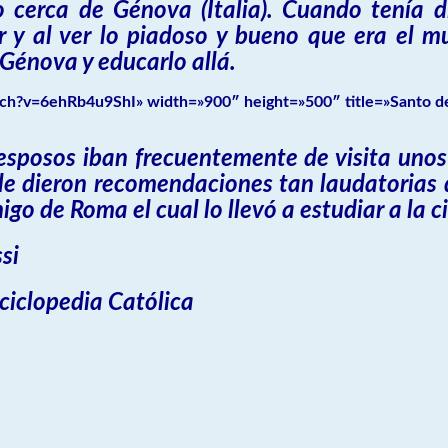
 cerca de Génova (Italia). Cuando tenía d
 y al ver lo piadoso y bueno que era el mu
 Génova y educarlo allá.
ch?v=6ehRb4u9ShI» width=»900″ height=»500″ title=»Santo de
 esposos iban frecuentemente de visita uno
s le dieron recomendaciones tan laudatorias 
go de Roma el cual lo llevó a estudiar a la 
si
nciclopedia Católica