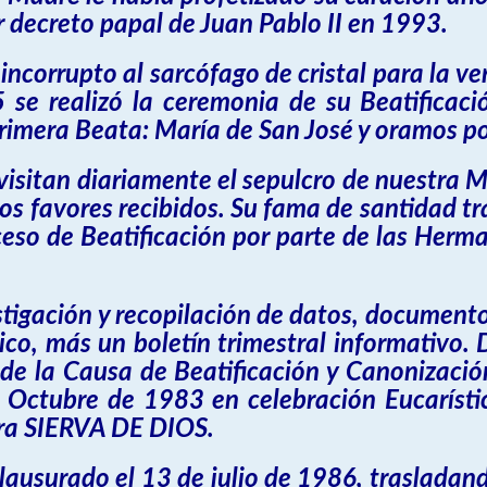
 decreto papal de Juan Pablo II en 1993.
ncorrupto al sarcófago de cristal para la ven
 se realizó la ceremonia de su Beatificac
rimera Beata: María de San José y oramos p
sitan diariamente el sepulcro de nuestra Ma
os favores recibidos. Su fama de santidad tra
ceso de Beatificación por parte de las Herma
tigación y recopilación de datos, documentos
rico, más un boletín trimestral informativo
 de la Causa de Beatificación y Canonizaci
e Octubre de 1983 en celebración Eucarísti
ara SIERVA DE DIOS.
ausurado el 13 de julio de 1986, traslada