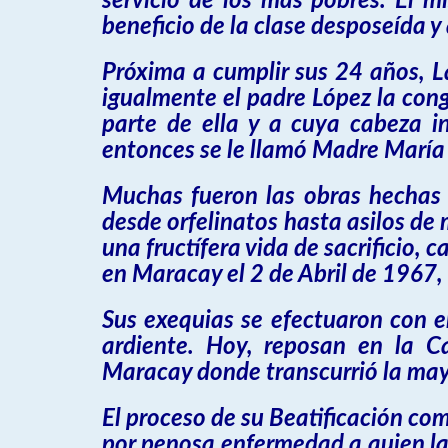
servicio de los más pobres. El 
beneficio de la clase desposeída y 
Próxima a cumplir sus 24 años, La
igualmente el padre López la cong
parte de ella y a cuya cabeza 
entonces se le llamó Madre María 
Muchas fueron las obras hechas p
desde orfelinatos hasta asilos de
una fructífera vida de sacrificio,
en Maracay el 2 de Abril de 1967,
Sus exequias se efectuaron con e
ardiente. Hoy, reposan en la C
Maracay donde transcurrió la mayo
El proceso de su Beatificación co
por penosa enfermedad a quien la 