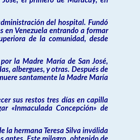
 José, el primero de Maracay, en
administración del hospital. Fundó
tas en Venezuela entrando a formar
uperiora de la comunidad, desde
s por la Madre María de San José,
as, albergues, y otras. Después de
ía, muere santamente la Madre María
r sus restos tres días en capilla
ogar «Inmaculada Concepción» de
e la hermana Teresa Silva inválida
s antes. Este milagro, obtenido de