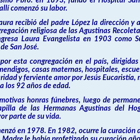
mismo Pbro. en 1893, fundó el Hospital San
allí comenzó su labor.
ura recibió del padre López la dirección y 
regación religiosa de las Agustinas Recole
ingresa Laura Evangelista en 1903 como S
de San José.
or esta congregación en el país, dirigida
 mendigos, casas maternas, hospitales, escuel
 caridad y ferviente amor por Jesús Eucarist
 a los 92 años de edad.
motivas honras fúnebres, luego de permanece
apilla de las Hermanas Agustinas del H
r parte de su vida.
menzó en 1978. En 1982, ocurre la curación d
Madre le había profetizado su curación año