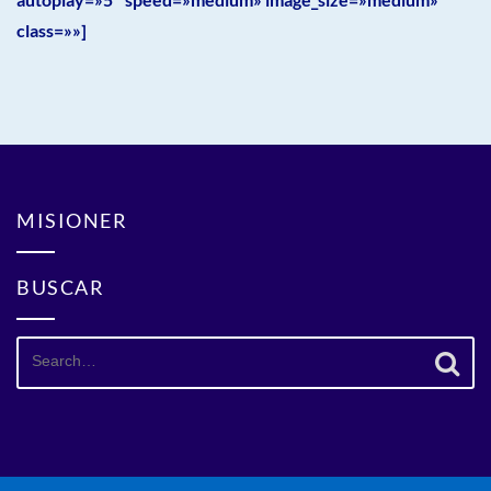
class=»»]
MISIONER
BUSCAR
Search
for: