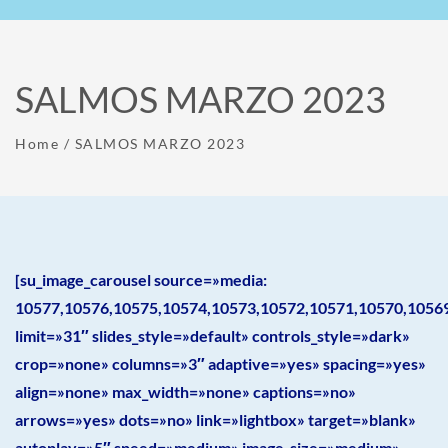
SALMOS MARZO 2023
Home
/
SALMOS MARZO 2023
[su_image_carousel source=»media:
10577,10576,10575,10574,10573,10572,10571,10570,1056
limit=»31″ slides_style=»default» controls_style=»dark»
crop=»none» columns=»3″ adaptive=»yes» spacing=»yes»
align=»none» max_width=»none» captions=»no»
arrows=»yes» dots=»no» link=»lightbox» target=»blank»
autoplay=»5″ speed=»medium» image_size=»medium»