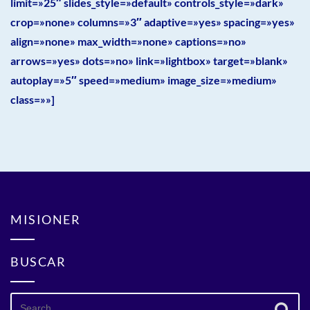
limit=»25″ slides_style=»default» controls_style=»dark»
crop=»none» columns=»3″ adaptive=»yes» spacing=»yes»
align=»none» max_width=»none» captions=»no»
arrows=»yes» dots=»no» link=»lightbox» target=»blank»
autoplay=»5″ speed=»medium» image_size=»medium»
class=»»]
MISIONER
BUSCAR
Search