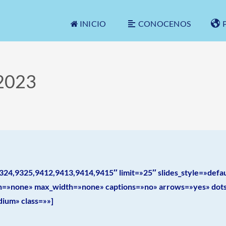
INICIO
CONOCENOS
2023
324,9325,9412,9413,9414,9415″ limit=»25″ slides_style=»defa
gn=»none» max_width=»none» captions=»no» arrows=»yes» dots=
ium» class=»»]