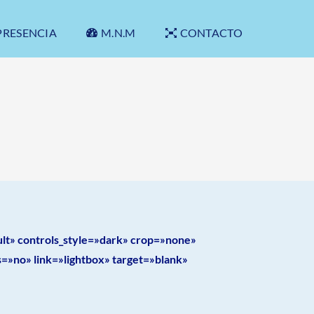
PRESENCIA
M.N.M
CONTACTO
ult» controls_style=»dark» crop=»none»
»no» link=»lightbox» target=»blank»