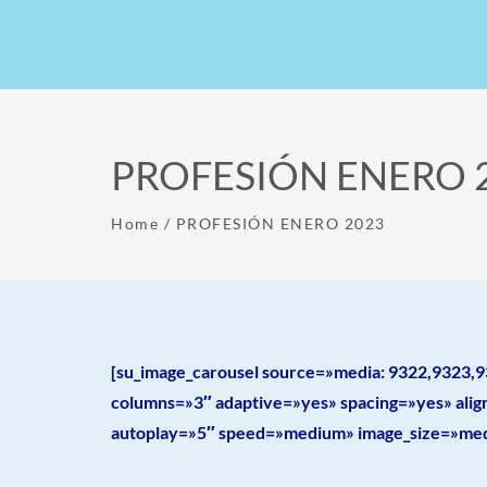
PROFESIÓN ENERO 
Home
/
PROFESIÓN ENERO 2023
[su_image_carousel source=»media: 9322,9323,9
columns=»3″ adaptive=»yes» spacing=»yes» ali
autoplay=»5″ speed=»medium» image_size=»med