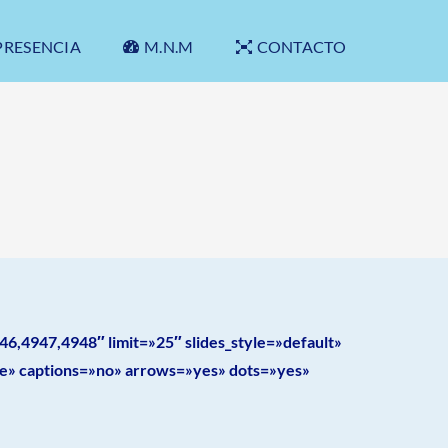
PRESENCIA
M.N.M
CONTACTO
,4947,4948″ limit=»25″ slides_style=»default»
e» captions=»no» arrows=»yes» dots=»yes»