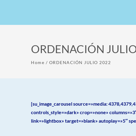
ORDENACIÓN JULIO
Home
/
ORDENACIÓN JULIO 2022
[su_image_carousel source=»media: 4378,4379,4
controls_style=»dark» crop=»none» columns=»3
link=»lightbox» target=»blank» autoplay=»5″ s