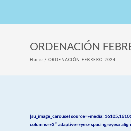
ORDENACIÓN FEBR
Home
/
ORDENACIÓN FEBRERO 2024
[su_image_carousel source=»media: 16105,16106
columns=»3″ adaptive=»yes» spacing=»yes» alig