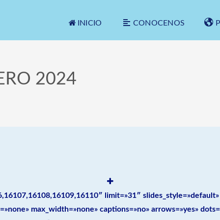
INICIO
CONOCENOS
ERO 2024
,16107,16108,16109,16110″ limit=»31″ slides_style=»default»
n=»none» max_width=»none» captions=»no» arrows=»yes» dots=»