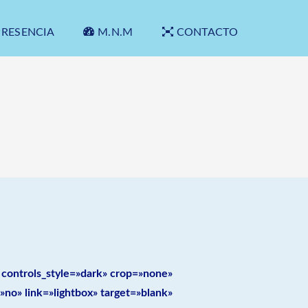
PRESENCIA
M.N.M
CONTACTO
 controls_style=»dark» crop=»none»
no» link=»lightbox» target=»blank»