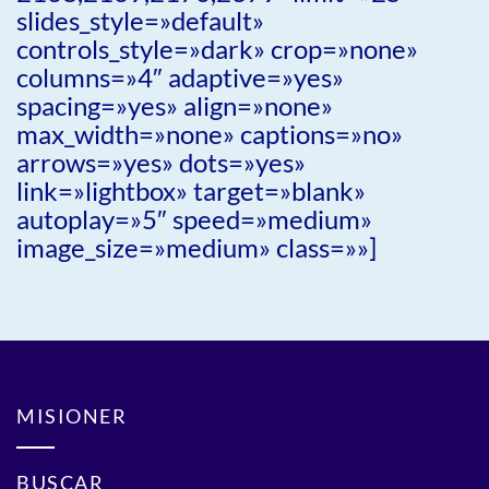
slides_style=»default»
controls_style=»dark» crop=»none»
columns=»4″ adaptive=»yes»
spacing=»yes» align=»none»
max_width=»none» captions=»no»
arrows=»yes» dots=»yes»
link=»lightbox» target=»blank»
autoplay=»5″ speed=»medium»
image_size=»medium» class=»»]
MISIONER
BUSCAR