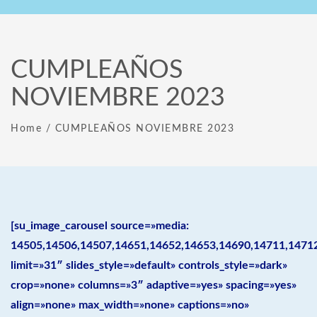
CUMPLEAÑOS
NOVIEMBRE 2023
Home
/
CUMPLEAÑOS NOVIEMBRE 2023
[su_image_carousel source=»media:
14505,14506,14507,14651,14652,14653,14690,14711,1471
limit=»31″ slides_style=»default» controls_style=»dark»
crop=»none» columns=»3″ adaptive=»yes» spacing=»yes»
align=»none» max_width=»none» captions=»no»