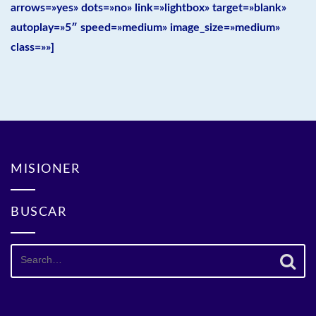
arrows=»yes» dots=»no» link=»lightbox» target=»blank»
autoplay=»5″ speed=»medium» image_size=»medium»
class=»»]
MISIONER
BUSCAR
Search
for: