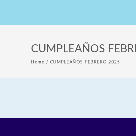
CUMPLEAÑOS FEBR
Home
/
CUMPLEAÑOS FEBRERO 2025