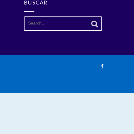
BUSCAR
Search
for: