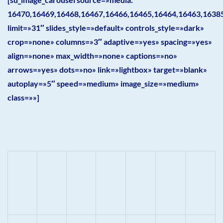
16470,16469,16468,16467,16466,16465,16464,16463,1638
limit=»31″ slides_style=»default» controls_style=»dark»
crop=»none» columns=»3″ adaptive=»yes» spacing=»yes»
align=»none» max_width=»none» captions=»no»
arrows=»yes» dots=»no» link=»lightbox» target=»blank»
autoplay=»5″ speed=»medium» image_size=»medium»
class=»»]