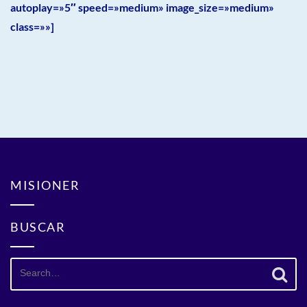
autoplay=»5″ speed=»medium» image_size=»medium»
class=»»]
MISIONER
BUSCAR
Search
for: