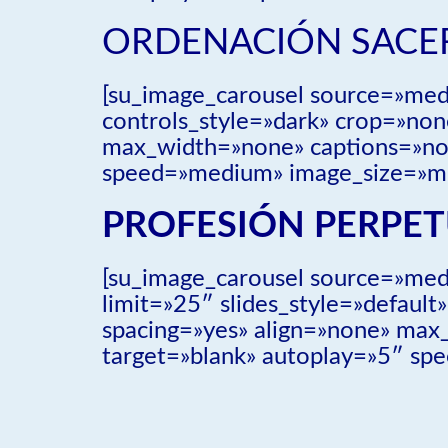
ORDENACIÓN SACE
[su_image_carousel source=»medi
controls_style=»dark» crop=»non
max_width=»none» captions=»no»
speed=»medium» image_size=»me
PROFESIÓN PERPE
[su_image_carousel source=»me
limit=»25″ slides_style=»defaul
spacing=»yes» align=»none» max_
target=»blank» autoplay=»5″ sp