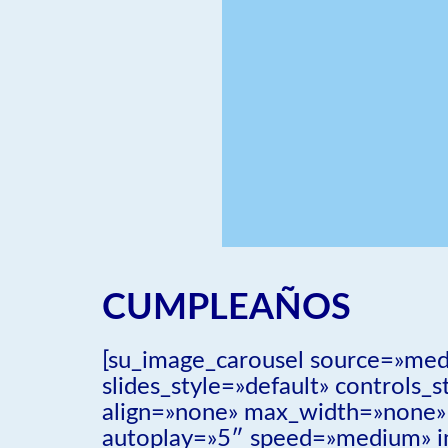
CUMPLEAÑOS
[su_image_carousel source=»me
slides_style=»default» controls
align=»none» max_width=»none» c
autoplay=»5″ speed=»medium» i