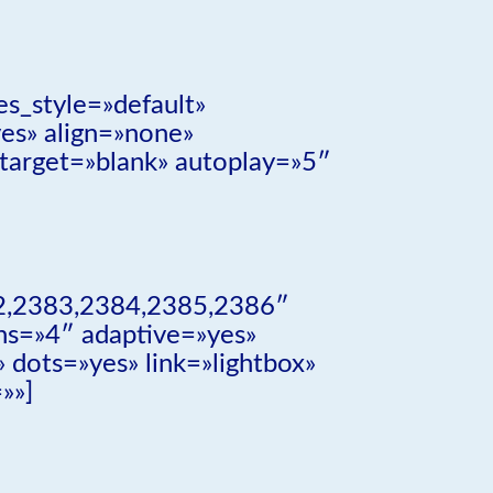
s_style=»default»
es» align=»none»
target=»blank» autoplay=»5″
82,2383,2384,2385,2386″
mns=»4″ adaptive=»yes»
dots=»yes» link=»lightbox»
»»]