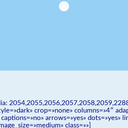
dia: 2054,2055,2056,2057,2058,2059,228
_style=»dark» crop=»none» columns=»4″ ada
aptions=»no» arrows=»yes» dots=»yes» lin
mage_size=»medium» class=»»]