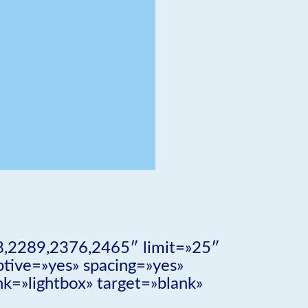
8,2289,2376,2465″ limit=»25″
ptive=»yes» spacing=»yes»
k=»lightbox» target=»blank»