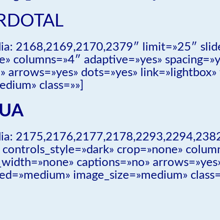
RDOTAL
a: 2168,2169,2170,2379″ limit=»25″ slide
e» columns=»4″ adaptive=»yes» spacing=»y
 arrows=»yes» dots=»yes» link=»lightbox» 
dium» class=»»]
TUA
dia: 2175,2176,2177,2178,2293,2294,23
t» controls_style=»dark» crop=»none» colu
width=»none» captions=»no» arrows=»yes» 
eed=»medium» image_size=»medium» class=