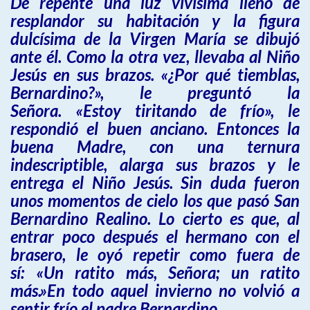
De repente una luz vivísima llenó de
resplandor su habitación y la figura
dulcísima de la Virgen María se dibujó
ante él. Como la otra vez, llevaba al Niño
Jesús en sus brazos. «¿Por qué tiemblas,
Bernardino?», le preguntó la
Señora. «Estoy tiritando de frío», le
respondió el buen anciano. Entonces la
buena Madre, con una ternura
indescriptible, alarga sus brazos y le
entrega el Niño Jesús. Sin duda fueron
unos momentos de cielo los que pasó San
Bernardino Realino. Lo cierto es que, al
entrar poco después el hermano con el
brasero, le oyó repetir como fuera de
sí: «Un ratito más, Señora; un ratito
más.»En todo aquel invierno no volvió a
sentir frío el padre Bernardino.