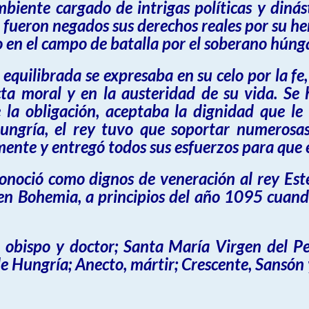
biente cargado de intrigas políticas y dinást
fueron negados sus derechos reales por su h
o en el campo de batalla por el soberano húng
equilibrada se expresaba en su celo por la fe
ricta moral y en la austeridad de su vida. S
e la obligación, aceptaba la dignidad que le
Hungría, el rey tuvo que soportar numerosas
ente y entregó todos sus esfuerzos para que el
conoció como dignos de veneración al rey Este
ó en Bohemia, a principios del año 1095 cuand
a, obispo y doctor; Santa María Virgen del P
e Hungría; Anecto, mártir; Crescente, Sansón 