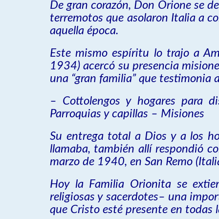
De gran corazón, Don Orione se ded
terremotos que asolaron Italia a c
aquella época.
Este mismo espíritu lo trajo a A
1934) acercó su presencia misioner
una “gran familia” que testimonia a
– Cottolengos y hogares para d
Parroquias y capillas – Misiones
Su entrega total a Dios y a los 
llamaba, también allí respondió co
marzo de 1940, en San Remo (Italia
Hoy la Familia Orionita se extie
religiosas y sacerdotes– una impo
que Cristo esté presente en todas l