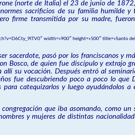
one (norte de Italia) el 23 de junio de 1872, 
 enormes sacrificios de su familia humilde 
 pero firme transmitida por su madre, fuer
.
h?v=D6Cty_9ITV0″ width=»900″ height=»500″ title=»Santo del
er sacerdote, pasó por los franciscanos y más
 Bosco, de quien fue discípulo y extrajo gra
allí su vocación. Después entró al seminari
ños fue descubriendo poco a poco lo que D
 para catequizarlos y luego ayudándolos a 
a congregación que iba asomando, como un s
hombres y mujeres de distintas nacionalidad