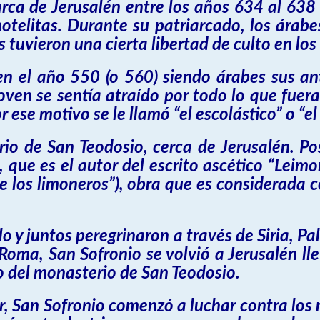
rca de Jerusalén entre los años 634 al 638 y
telitas. Durante su patriarcado, los árabe
os tuvieron una cierta libertad de culto en lo
n el año 550 (o 560) siendo árabes sus ant
ven se sentía atraído por todo lo que fuera
 ese motivo se le llamó “el escolástico” o “el 
io de San Teodosio, cerca de Jerusalén. Po
que es el autor del escrito ascético “Leimo
n de los limoneros”), obra que es considerada
ulo y juntos peregrinaron a través de Siria, P
oma, San Sofronio se volvió a Jerusalén ll
o del monasterio de San Teodosio.
 San Sofronio comenzó a luchar contra los 