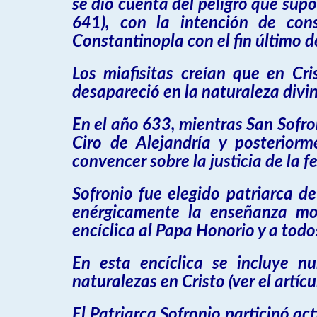
se dio cuenta del peligro que sup
641), con la intención de conse
Constantinopla con el fin último de
Los miafisitas creían que en Cr
desapareció en la naturaleza divi
En el año 633, mientras San Sofro
Ciro de Alejandría y posterior
convencer sobre la justicia de la f
Sofronio fue elegido patriarca de
enérgicamente la enseñanza mon
encíclica al Papa Honorio y a todo
En esta encíclica se incluye n
naturalezas en Cristo (ver el artí
El Patriarca Sofronio participó ac