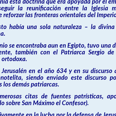
onía esta doctrina que era apoyada por el em
guir la reunificación entre la Iglesia mi
 reforzar las fronteras orientales del Imperi
isto había una sola naturaleza – la divi
na.
nio se encontraba aun en Egipto, tuvo una d
mente, también con el Patriarca Sergio d
e ortodoxa.
 Jerusalén en el año 634 y en su discurso 
otelita, siendo enviado este discurso p
s los demás patriarcas.
umerosas citas de fuentes patrísticas, ap
culo sobre San Máximo el Confesor).
tivamente en la lucha por la defensa de Jeru