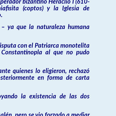
perador bizantino Heraclio I (610-
afisita (coptos) y la Iglesia de
o.
na – ya que la naturaleza humana
isputa con el Patriarca monotelita
e Constantinopla al que no pudo
ante quienes lo eligieron, rechazó
osteriormente en forma de carta
oyando la existencia de las dos
salén, pero se vio forzado a mediar