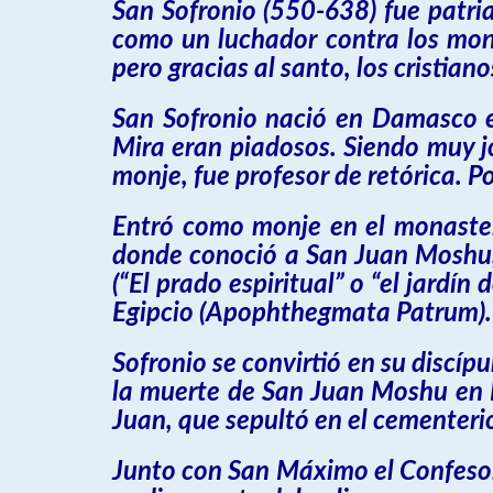
San Sofronio (550-638) fue patria
como un luchador contra los mono
pero gracias al santo, los cristian
San Sofronio nació en Damasco e
Mira eran piadosos. Siendo muy jo
monje, fue profesor de retórica. Por
Entró como monje en el monaster
donde conoció a San Juan Moshu, 
(“El prado espiritual” o “el jardí
Egipcio (Apophthegmata Patrum).
Sofronio se convirtió en su discíp
la muerte de San Juan Moshu en R
Juan, que sepultó en el cementeri
Junto con San Máximo el Confesor,