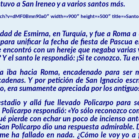
 tuvo a San Ireneo y a varios santos más.
tch?v=dMF0Bmn90a0″ width=»900″ height=»500″ title=»Santo 
udad de Esmirna, en Turquía, y fue a Roma a
ara unificar la fecha de fiesta de Pascua en
ncontró con un hereje que negaba varias ve
Y el santo le respondió: ¡Si te conozco. Tu er
a iba hacia Roma, encadenado para ser mar
adenas. Y por petición de San Ignacio escri
o, era sumamente apreciada por los antiguos
stadio y allá fue llevado Policarpo para se
. Policarpo respondió: «Yo sólo reconozco com
ué pierde con echar un poco de incienso ante
l San Policarpo dio una respuesta admirable. D
 me ha fallado en nada. ¿Cómo le voy yo a 