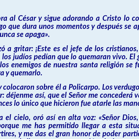
ora al César y sigue adorando a Cristo lo c
o que dura unos momentos y después se apa
nunca se apaga».
 gritar: ¡Este es el jefe de los cristianos
los judíos pedían que lo quemaran vivo. El 
os enemigos de nuestra santa religión se f
ra y quemarlo.
 colocaron sobre él a Policarpo. Los verdug
vor: déjenme así, que el Señor me concederá 
nces lo único que hicieron fue atarle las man
a el cielo, oró así en alta voz: «Señor Di
porque me has permitido llegar a esta sit
tires, y me das el gran honor de poder parti