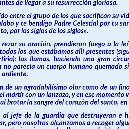
ntes de llegar a su resurrección gloriosa.
 entre el grupo de los que sacrifican su vida
labo y te bendigo Padre Celestial por tu san
o, por los siglos de los siglos».
 rezar su oración, prendieron fuego a la le
 todos los que estábamos allí presentes (sigu
tirio): las llamas, haciendo una gran circu
o ya no parecía un cuerpo humano quemado s
 ardiente.
on de un agradabilísimo olor como de un fino
el mártir con un lanzazo, y en ese momento v
al brotar la sangre del corazón del santo, e
n al jefe de la guardia que destruyeran e h
mar, pero nosotros alcanzamos a recoger alg