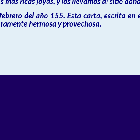
 más ricas joyas, y los llevamos al sitio don
 febrero del año 155. Esta carta, escrita en
deramente hermosa y provechosa.