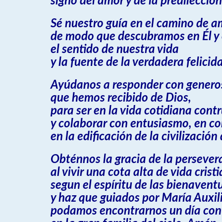
signo del amor y de la predilección
Sé nuestro guía en el camino de a
de modo que descubramos en Él y 
el sentido de nuestra vida
y la fuente de la verdadera felicid
Ayúdanos a responder con generos
que hemos recibido de Dios,
para ser en la vida cotidiana con
y colaborar con entusiasmo, en co
en la edificación de la civilización
Obténnos la gracia de la persever
al vivir una cota alta de vida crist
segun el espíritu de las bienavent
y haz que guiados por María Auxil
podamos encontrarnos un día con