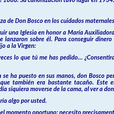
e 1888. Su canonización tuvo lugar en 1934
ianza de Don Bosco en los cuidados maternal
ir una Iglesia en honor a María Auxiliadora
se lanzaron sobre él. Para conseguir dine
jo a la Virgen:
eces lo que tú me has pedido… ¿Consentirá
n se ha puesto en sus manos, don Bosco pe
 que también era bastante tacaño. Este e
día siquiera moverse de la cama, al ver a don
ría algo por usted.
 el momento oportuno; necesito precisamente 