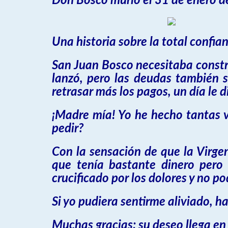
Don Bosco murió el 31 de enero d
Una historia sobre la total conf
San Juan Bosco necesitaba constru
lanzó, pero las deudas también 
retrasar más los pagos, un día le di
¡Madre mía! Yo he hecho tantas v
pedir?
Con la sensación de que la Virge
que tenía bastante dinero pero
crucificado por los dolores y no po
Si yo pudiera sentirme aliviado, ha
Muchas gracias; su deseo llega en