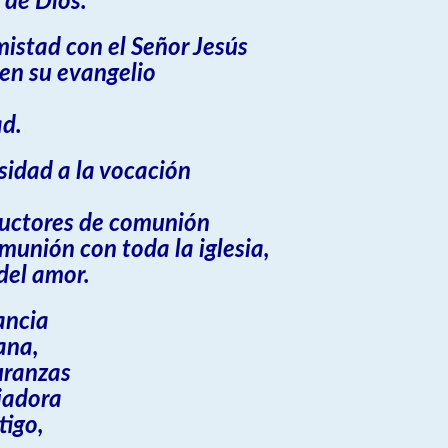
 de Dios.
mistad con el Señor Jesús
en su evangelio
ad.
idad a la vocación
tructores de comunión
munión con toda la iglesia,
 del amor.
ancia
iana,
uranzas
iadora
tigo,