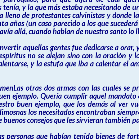
tenía, y la que más estaba necesitando de un 
 lleno de protestantes calvinistas y donde la
nta años (un caso parecido a los que sucederá 
davía allá, cuando hablan de nuestro santo lo 
vertir aquellas gentes fue dedicarse a orar, y
espíritus no se alejan sino con la oración y l
lentarse, y la estufa que iba a calentar el 
menLas otras dos armas con las cuales se pr
buen ejemplo. Quería cumplir aquel mandato 
estro buen ejemplo, que los demás al ver vue
s limosnas los necesitados encontraban siempr
uenos consejos que les sirvieran también par
as personas que habían tenido bienes de for