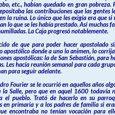
bo, etc., habían quedado en gran pobreza. 
positaba las contribuciones que las gentes le
 la ruina. Lo único que les exigía era que si
eran lo que se les había prestado. Así muchas f
 humilladas. La Caja progresó notablemente.
ido de que para poder hacer apostolado si
o apostólico donde a uno lo animen, lo corrija
iones apostólicas: la de San Sebastián, para h
as. Les hacía reunión semanal para cada grupo
an para seguir adelante.
ro Fourier se le ocurrió en aquellos años alg
e la Salle, pero que en aquel 1600 todavía 
ra el pueblo. Trató de hacerlo en su parro
 en primaria y a los padres de familia si era
que encontraba no tenían vocación para ell