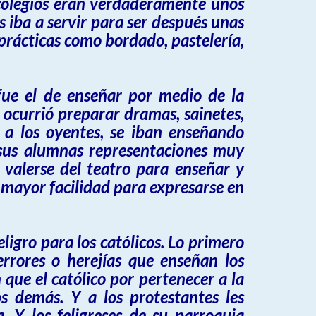
s colegios eran verdaderamente unos
s iba a servir para ser después unas
 prácticas como bordado, pastelería,
fue el de enseñar por medio de la
ocurrió preparar dramas, sainetes,
a a los oyentes, se iban enseñando
n sus alumnas representaciones muy
 valerse del teatro para enseñar y
 mayor facilidad para expresarse en
eligro para los católicos. Lo primero
errores o herejías que enseñan los
 que el católico por pertenecer a la
 demás. Y a los protestantes les
. Y los feligreses de su parroquia