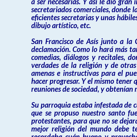
a ser necesarias. Y así le dio gra
secretariados comerciales, donde la
eficientes secretarias y unas hábil
dibujo artístico, etc.
San Francisco de Asís junto a la
declamación. Como lo hará más tar
comedias, diálogos y recitales, d
verdades de la religión y de otra
amenas e instructivas para el pue
hacer progresar. Y el mismo tener 
reuniones de sociedad, y obtenían 
Su parroquia estaba infestada de cal
que se propuso nuestro santo fue 
protestantes, para que no se dejara
mejor religión del mundo debe t
recordaba cuán bueno y provechoso