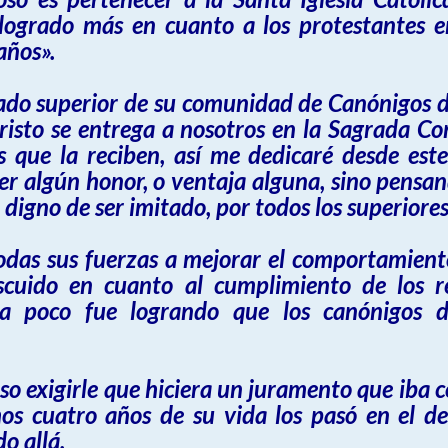
ogrado más en cuanto a los protestantes e
años».
o superior de su comunidad de Canónigos de
cristo se entrega a nosotros en la Sagrada C
 que la reciben, así me dedicaré desde est
r algún honor, o ventaja alguna, sino pensand
gno de ser imitado, por todos los superiores
odas sus fuerzas a mejorar el comportamiento
scuido en cuanto al cumplimiento de los re
o a poco fue logrando que los canónigos
o exigirle que hiciera un juramento que iba c
timos cuatro años de su vida los pasó en el d
o allá.