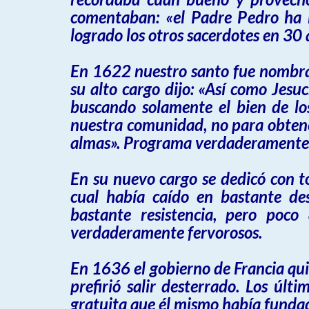
comentaban: «el Padre Pedro ha l
logrado los otros sacerdotes en 30 
En 1622 nuestro santo fue nombrad
su alto cargo dijo: «Así como Jesu
buscando solamente el bien de los
nuestra comunidad, no para obtene
almas». Programa verdaderamente di
En su nuevo cargo se dedicó con t
cual había caído en bastante de
bastante resistencia, pero poc
verdaderamente fervorosos.
En 1636 el gobierno de Francia quis
prefirió salir desterrado. Los úl
gratuita que él mismo había fundad