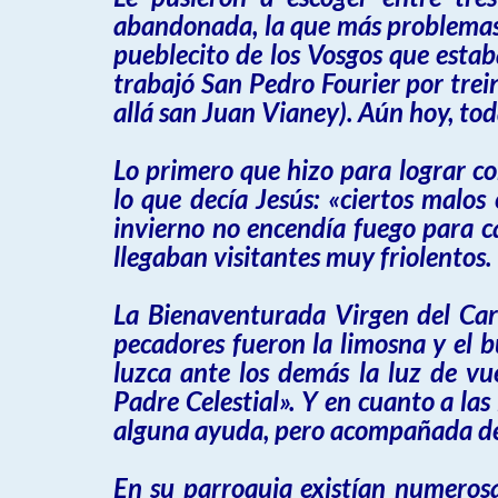
abandonada, la que más problemas 
pueblecito de los Vosgos que estaba
trabajó San Pedro Fourier por trei
allá san Juan Vianey). Aún hoy, to
Lo primero que hizo para lograr con
lo que decía Jesús: «ciertos malos 
invierno no encendía fuego para ca
llegaban visitantes muy friolentos.
La Bienaventurada Virgen del Car
pecadores fueron la limosna y el 
luzca ante los demás la luz de vu
Padre Celestial». Y en cuanto a la
alguna ayuda, pero acompañada de b
En su parroquia existían numeros