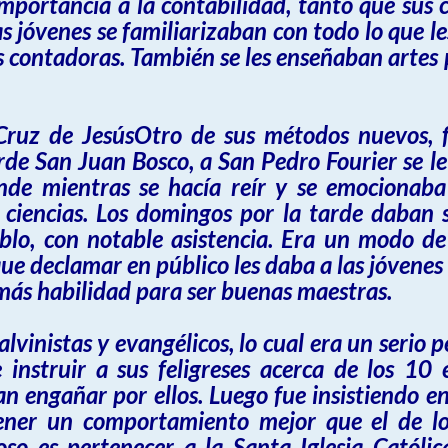
n importancia a la contabilidad, tanto que su
s jóvenes se familiarizaban con todo lo que le
es contadoras. También se les enseñaban artes
 Cruz de JesúsOtro de sus métodos nuevos, 
de San Juan Bosco, a San Pedro Fourier se le 
onde mientras se hacía reír y se emocionab
s ciencias. Los domingos por la tarde daba
blo, con notable asistencia. Era un modo de
que declamar en público les daba a las jóvenes
más habilidad para ser buenas maestras.
vinistas y evangélicos, lo cual era un serio p
instruir a sus feligreses acerca de los 10 
n engañar por ellos. Luego fue insistiendo en
ener un comportamiento mejor que el de los
 es pertenecer a la Santa Iglesia Católica