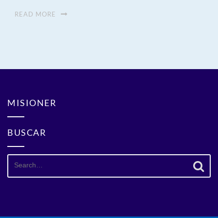
READ MORE
MISIONER
BUSCAR
Search
for: