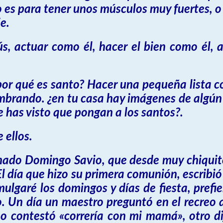
 es para tener unos músculos muy fuertes, o 
e.
sús, actuar como él, hacer el bien como é
por qué es santo? Hacer una pequeña lista c
mbrando. ¿en tu casa hay imágenes de algún
le has visto que pongan a los santos?.
 ellos.
mado Domingo Savio, que desde muy chiquito
El día que hizo su primera comunión, escribi
ulgaré los domingos y días de fiesta, prefi
. Un día un maestro preguntó en el recreo a
o contestó «correría con mi mamá», otro dijo: