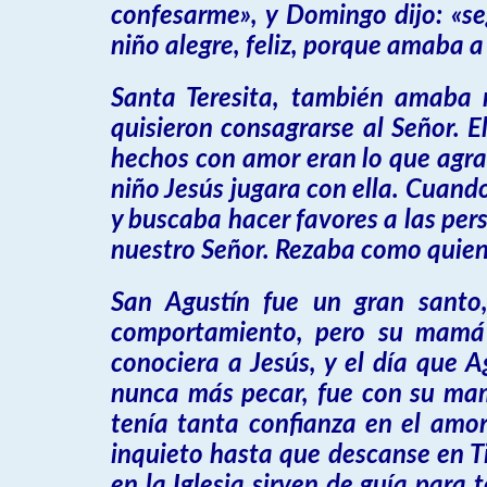
confesarme», y Domingo dijo: «s
niño alegre, feliz, porque amaba a
Santa Teresita, también amaba 
quisieron consagrarse al Señor. E
hechos con amor eran lo que agrada
niño Jesús jugara con ella. Cuand
y buscaba hacer favores a las pers
nuestro Señor. Rezaba como quien 
San Agustín fue un gran santo
comportamiento, pero su mamá 
conociera a Jesús, y el día que A
nunca más pecar, fue con su mamá
tenía tanta confianza en el amor
inquieto hasta que descanse en Ti
en la Iglesia sirven de guía para