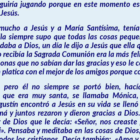
eguiría jugando porque en este momento esa
 Jesús.
mucho a Jesús y a María Santísima, tení
lla siempre supo que todas las cosas pequeñ
ba a Dios, un día le dijo a Jesús que ella q
o recibía la Sagrada Comunión era la más fe
onas que no sabían dar las gracias y eso le c
platica con el mejor de los amigos porque c
, pero él no siempre se portó bien, hac
que era muy santa, se llamaba Mónica,
gustín encontró a Jesús en su vida se llen
 y juntos rezaron y dieron gracias a Dios.
 de Dios que le decía: «Señor, nos creaste 
». Pensaba y meditaba en las cosas de Dios
 todos los cristianos. Decía también: «Ama y