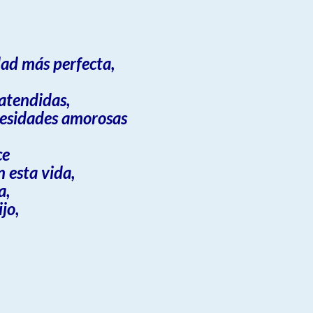
dad más perfecta,
 atendidas,
cesidades amorosas
,
ce
 esta vida,
a,
jo,