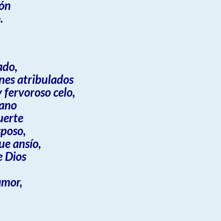
ión
.
ado,
nes atribulados
 fervoroso celo,
rano
muerte
sposo,
ue ansío,
e Dios
amor,