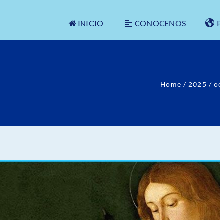
INICIO
CONOCENOS
Home
/
2025
/
o