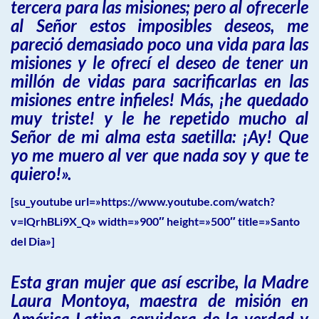
tercera para las misiones; pero al ofrecerle
al Señor estos imposibles deseos, me
pareció demasiado poco una vida para las
misiones y le ofrecí el deseo de tener un
millón de vidas para sacrificarlas en las
misiones entre infieles! Más, ¡he quedado
muy triste! y le he repetido mucho al
Señor de mi alma esta saetilla: ¡Ay! Que
yo me muero al ver que nada soy y que te
quiero!».
[su_youtube url=»https://www.youtube.com/watch?
v=lQrhBLi9X_Q» width=»900″ height=»500″ title=»Santo
del Dia»]
Esta gran mujer que así escribe, la Madre
Laura Montoya, maestra de misión en
América Latina, servidora de la verdad y