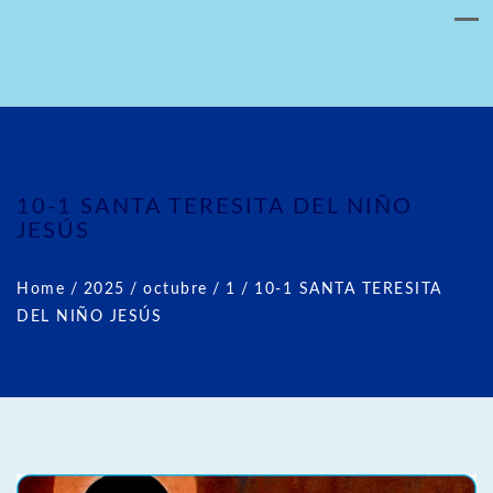
10-1 SANTA TERESITA DEL NIÑO
JESÚS
Home
/
2025
/
octubre
/
1
/
10-1 SANTA TERESITA
DEL NIÑO JESÚS