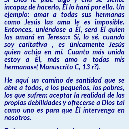
Si Dios le pide algo y ella se siente
incapaz de hacerlo, Èl lo hará por ella. Un
ejemplo: amar a todas sus hermanas
como Jesús las ama le es imposible.
Entonces, uniéndose a Èl, será Èl quien
las amará en Teresa:» Sí, lo sé, cuando
soy caritativa , es únicamente Jesús
quien actúa en mí. Cuanto más unida
estoy a Èl, más amo a todas mis
hermanas»( Manuscrito C, 13 r?).
He aquí un camino de santidad que se
abre a todos, a los pequeños, los pobres,
los que sufren: aceptar la realidad de las
propias debilidades y ofrecerse a Dios tal
como uno es para que Èl intervenga en
nosotros.