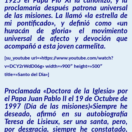
1925 el Papa Pío XI la canonizó, y la
proclamaría después patrona universal
de las misiones. La llamó «la estrella de
mi pontificado», y definió como «un
huracán de gloria» el movimiento
universal de afecto y devoción que
acompañó a esta joven carmelita.
[su_youtube url=»https://www.youtube.com/watch?
v=DCY2rWdD06g» width=»900″ height=»500″
title=»Santo del Dia»]
Proclamada «Doctora de la Iglesia» por
el Papa Juan Pablo II el 19 de Octubre de
1997 (Día de las misiones)«Siempre he
deseado, afirmó en su autobiografía
Teresa de Lisieux, ser una santa, pero,
por desgracia, siempre he constatado,