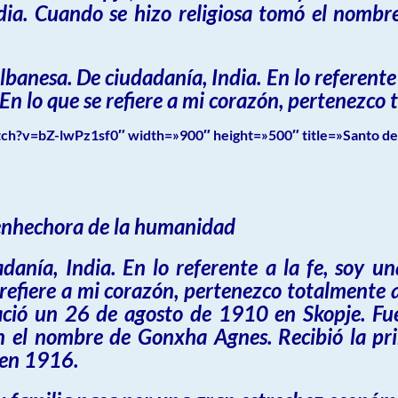
a. Cuando se hizo religiosa tomó el nombre
lbanesa. De ciudadanía, India. En lo referente 
n lo que se refiere a mi corazón, pertenezco 
h?v=bZ-lwPz1sf0″ width=»900″ height=»500″ title=»Santo del
ienhechora de la humanidad
danía, India. En lo referente a la fe, soy un
refiere a mi corazón, pertenezco totalmente a
ció un 26 de agosto de 1910 en Skopje. Fue 
n el nombre de Gonxha Agnes. Recibió la pr
 en 1916.