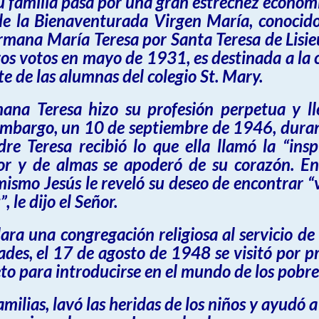
u familia pasa por una gran estrechez económi
o de la Bienaventurada Virgen María, conoci
ermana María Teresa por
Santa Teresa de Lisi
os votos en mayo de 1931, es destinada a la 
e de las alumnas del colegio St. Mary.
a Teresa hizo su profesión perpetua y lle
mbargo, un 10 de septiembre de 1946, durant
re Teresa recibió lo que ella llamó la “insp
or y de almas se apoderó de su corazón. En
l mismo Jesús le reveló su deseo de encontrar 
z
”, le dijo el Señor.
dara una
congregación religiosa
al servicio de
ades, el 17 de agosto de 1948 se visitó por pr
eto para introducirse en el
mundo de los pobre
amilias, lavó las heridas de los niños y ayudó a