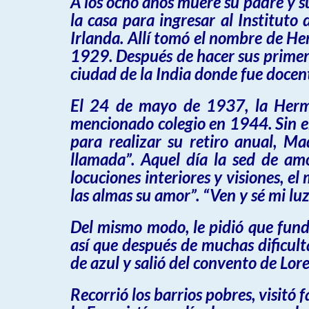
A los ocho años muere su padre y s
la casa para ingresar al Institut
Irlanda. Allí tomó el nombre de H
1929. Después de hacer sus primer
ciudad de la India donde fue docent
El 24 de mayo de 1937, la Herman
mencionado colegio en 1944. Sin e
para realizar
su retiro anual
, Mad
llamada”. Aquel día la sed de am
locuciones interiores y visiones, e
las almas su amor”. “
Ven y sé mi lu
Del mismo modo, le pidió que fun
así que después de muchas dificult
de azul y salió del convento de Lor
Recorrió los barrios pobres, visitó f