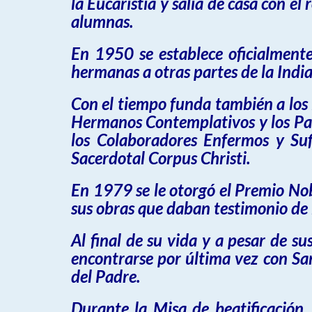
la Eucaristía y
salía de casa con el 
alumnas.
En 1950 se establece oficialmente
hermanas a otras partes de la Indi
Con el tiempo
funda
también a los 
Hermanos Contemplativos y los Pad
los Colaboradores Enfermos y Sufr
Sacerdotal Corpus Christi.
En 1979 se le otorgó el Premio No
sus obras que daban testimonio de
Al final de su vida y a pesar de s
encontrarse por última vez con
Sa
del Padre.
Durante la Misa de
beatificación
,