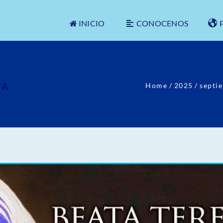
INICIO
CONOCENOS
TA
Home
/
2025
/
septi