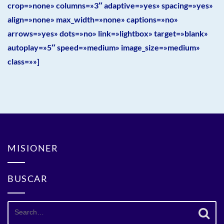
crop=»none» columns=»3″ adaptive=»yes» spacing=»yes»
align=»none» max_width=»none» captions=»no»
arrows=»yes» dots=»no» link=»lightbox» target=»blank»
autoplay=»5″ speed=»medium» image_size=»medium»
class=»»]
MISIONER
BUSCAR
Search
for: