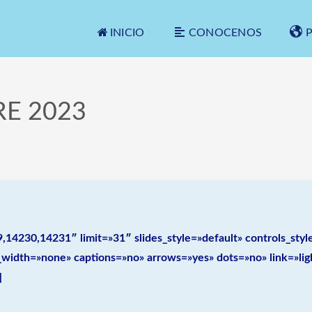
INICIO
CONOCENOS
E 2023
,14230,14231″ limit=»31″ slides_style=»default» controls_st
_width=»none» captions=»no» arrows=»yes» dots=»no» link=»lig
]