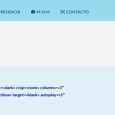
PRESENCIA
M.N.M
CONTACTO
yle=»dark» crop=»none» columns=»3″
htbox» target=»blank» autoplay=»5″