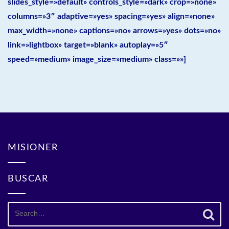
slides_style=»default» controls_style=»dark» crop=»none»
columns=»3″ adaptive=»yes» spacing=»yes» align=»none»
max_width=»none» captions=»no» arrows=»yes» dots=»no»
link=»lightbox» target=»blank» autoplay=»5″
speed=»medium» image_size=»medium» class=»»]
MISIONER
BUSCAR
Search
for: