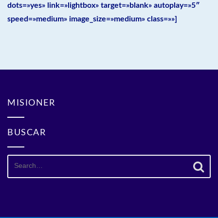
dots=»yes» link=»lightbox» target=»blank» autoplay=»5″
speed=»medium» image_size=»medium» class=»»]
MISIONER
BUSCAR
Search
for: