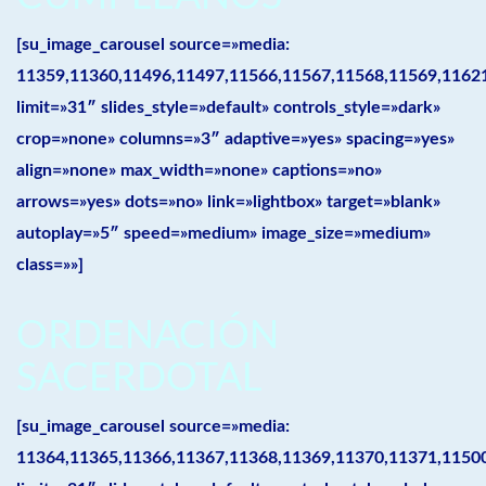
[su_image_carousel source=»media:
11359,11360,11496,11497,11566,11567,11568,11569,1162
limit=»31″ slides_style=»default» controls_style=»dark»
crop=»none» columns=»3″ adaptive=»yes» spacing=»yes»
align=»none» max_width=»none» captions=»no»
arrows=»yes» dots=»no» link=»lightbox» target=»blank»
autoplay=»5″ speed=»medium» image_size=»medium»
class=»»]
ORDENACIÓN
SACERDOTAL
[su_image_carousel source=»media:
11364,11365,11366,11367,11368,11369,11370,11371,1150