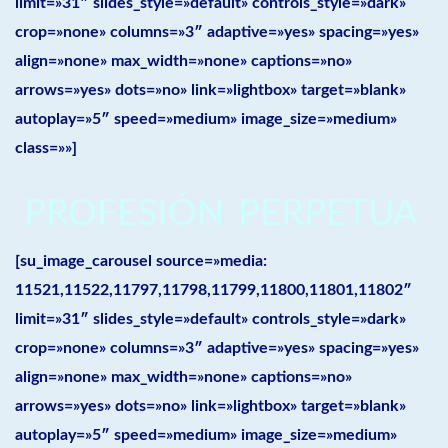
limit=»31″ slides_style=»default» controls_style=»dark»
crop=»none» columns=»3″ adaptive=»yes» spacing=»yes»
align=»none» max_width=»none» captions=»no»
arrows=»yes» dots=»no» link=»lightbox» target=»blank»
autoplay=»5″ speed=»medium» image_size=»medium»
class=»»]
PROFESIÓN PERPETUA
[su_image_carousel source=»media:
11521,11522,11797,11798,11799,11800,11801,11802″
limit=»31″ slides_style=»default» controls_style=»dark»
crop=»none» columns=»3″ adaptive=»yes» spacing=»yes»
align=»none» max_width=»none» captions=»no»
arrows=»yes» dots=»no» link=»lightbox» target=»blank»
autoplay=»5″ speed=»medium» image_size=»medium»